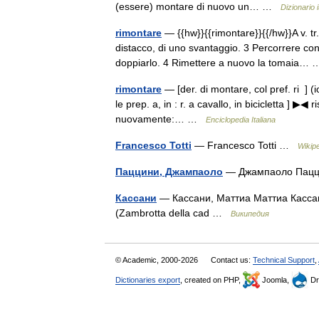
(essere) montare di nuovo un… …
Dizionario i
rimontare
— {{hw}}{{rimontare}}{{/hw}}A v. tr
distacco, di uno svantaggio. 3 Percorrere co
doppiarlo. 4 Rimettere a nuovo la tomaia
rimontare
— [der. di montare, col pref. ri ] (i
le prep. a, in : r. a cavallo, in bicicletta ] ▶◀
nuovamente:… …
Enciclopedia Italiana
Francesco Totti
— Francesco Totti …
Wikip
Паццини, Джампаоло
— Джампаоло Па
Кассани
— Кассани, Маттиа Маттиа Касс
(Zambrotta della cad …
Википедия
© Academic, 2000-2026
Contact us:
Technical Support
,
Dictionaries export
, created on PHP,
Joomla,
Dr