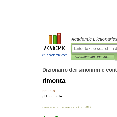
Academic Dictionarie
en-academic.com
Dizionario dei sinonimi e contrari
Dizionario dei sinonimi e cont
rimonta
rimonta
pl
.
f
.
rimonte
Dizionario
dei
sinonimi
e
contrari
.
2013
.