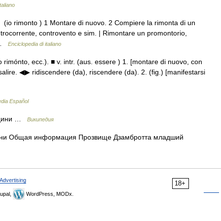
taliano
. (io rimonto ) 1 Montare di nuovo. 2 Compiere la rimonta di un
ntrocorrente, controvento e sim. | Rimontare un promontorio,
… …
Enciclopedia di italiano
o rimónto, ecc.). ■ v. intr. (aus. essere ) 1. [montare di nuovo, con
 risalire. ◀▶ ridiscendere (da), riscendere (da). 2. (fig.) [manifestarsi
edia Español
ццини …
Википедия
ани Общая информация Прозвище Дзамбротта младший
Advertising
18+
upal,
WordPress, MODx.