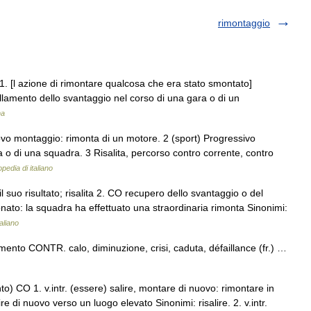
rimontaggio
. 1. [l azione di rimontare qualcosa che era stato smontato]
llamento dello svantaggio nel corso di una gara o di un
na
ovo montaggio: rimonta di un motore. 2 (sport) Progressivo
a o di una squadra. 3 Risalita, percorso contro corrente, contro
pedia di italiano
il suo risultato; risalita 2. CO recupero dello svantaggio o del
nato: la squadra ha effettuato una straordinaria rimonta Sinonimi:
taliano
aumento CONTR. calo, diminuzione, crisi, caduta, défaillance (fr.) …
ónto) CO 1. v.intr. (essere) salire, montare di nuovo: rimontare in
re di nuovo verso un luogo elevato Sinonimi: risalire. 2. v.intr.