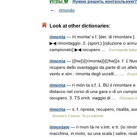
Игры ⚽
Нужно решить контрольную?
rimondo
Look at other dictionaries:
rimonta
— /ri monta/ s.f. [der. di rimontare ]
▶◀ rimontaggio. 2. (sport.) [riduzione o annu
campionato] ▶◀ recupero …
Enciclopedia Italia
rimonta
— {{hw}}{{rimonta}}{{/hw}}s. f. 1 Nu
ricupero dello svantaggio da parte di un atlet
vento e sim.: rimonta degli uccelli… …
Enciclo
rimonta
— ri·món·ta s.f. 1. BU il rimontare e 
distacco nel corso di una gara o di un campio
recupero. 3. TS ornit. viaggio di …
Dizionario i
rimonta
— s. f. ripresa, recupero, risalita, 
Sinonimi e Contrari. Terza edizione
rimontare
— ri·mon·tà·re v.intr. e tr. (io rim
macchina, in moto, su una scala | salire, risali