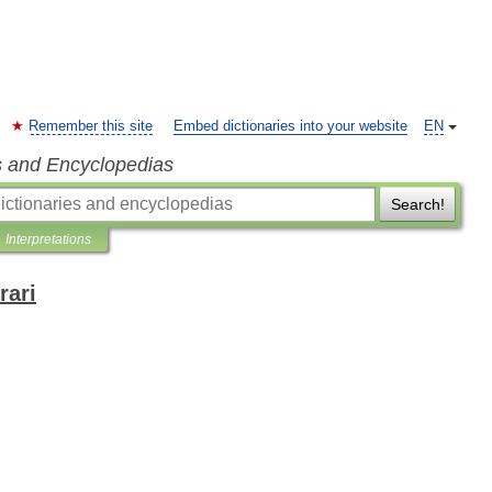
Remember this site
Embed dictionaries into your website
EN
s and Encyclopedias
Search!
Interpretations
rari